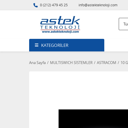
0 (212) 479 45 25
info@astekteknoloji.com
KATEGORILER
Ana Sayfa
MULTISWICH SİSTEMLER
ASTRACOM
10 G