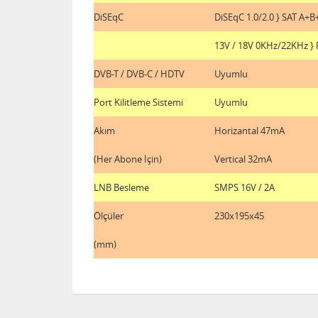
DiSEqC
DiSEqC 1.0/2.0 } SAT A+B
13V / 18V 0KHz/22KHz }
DVB-T / DVB-C / HDTV
Uyumlu
Port Kilitleme Sistemi
Uyumlu
Akım
Horizantal 47mA
(Her Abone İçin)
Vertical 32mA
LNB Besleme
SMPS 16V / 2A
Ölçüler
230x195x45
(mm)