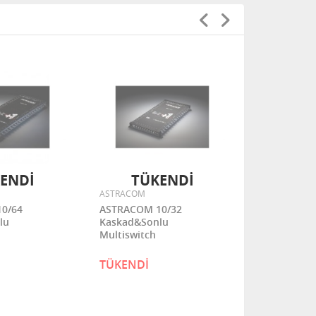
ENDİ
TÜKENDİ
TÜ
ASTRACOM
ASTRACOM
0/64
ASTRACOM 10/32
ASTRACOM 
lu
Kaskad&Sonlu
Kaskad&So
Multiswitch
Multiswitch
TÜKENDİ
TÜKENDİ