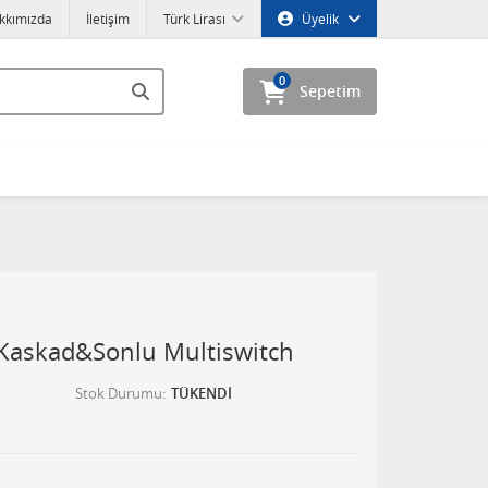
kkımızda
İletişim
Türk Lirası
Üyelik
0
Sepetim
askad&Sonlu Multiswitch
Stok Durumu
TÜKENDİ