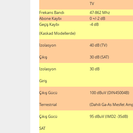
TV
Frekans Bandı
47-862 Mhz
Abone Kaybı
0 +/-2 dB
Geçiş Kaybı
-4 dB
(Kaskad Modellerde)
İzolasyon
40 dB (TV)
Çıkış
30 dB (SAT)
İzolasyon
30 dB
Giriş
Çıkış Gücü
100 dBuV (DIN45004B)
Terrestrial
(Dahili Ga-As Mesfet Ampl
Çıkış Gücü
95 dBuV (IMD2 -35dB)
SAT