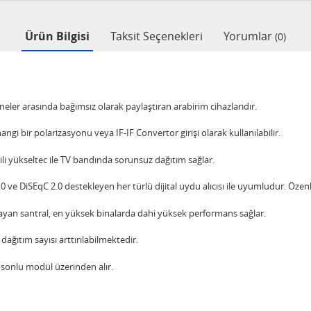
Ürün Bilgisi
Taksit Seçenekleri
Yorumlar
(0)
neler arasında bağımsız olarak paylaştıran arabirim cihazlarıdır.
ngi bir polarizasyonu veya IF-IF Convertor girişi olarak kullanılabilir.
ili yükseltec ile TV bandında sorunsuz dağıtım sağlar.
e DiSEqC 2.0 destekleyen her türlü dijital uydu alıcısı ile uyumludur. Özenle 
yan santral, en yüksek binalarda dahi yüksek performans sağlar.
ağıtım sayısı arttırılabilmektedir.
 sonlu modül üzerinden alır.