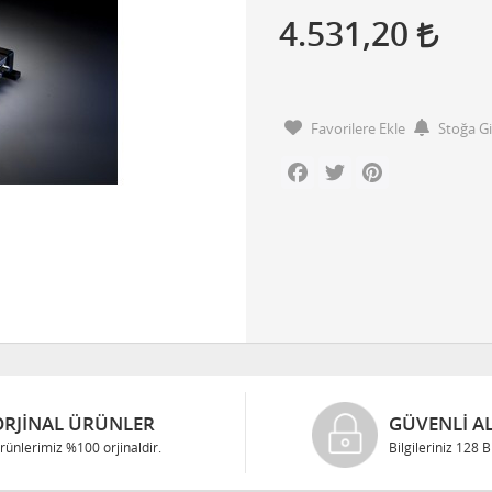
4.531,20
Favorilere Ekle
Stoğa G
Facebook
Twitter
Pinterest
ORJINAL ÜRÜNLER
GÜVENLI AL
rünlerimiz %100 orjinaldir.
Bilgileriniz 128 