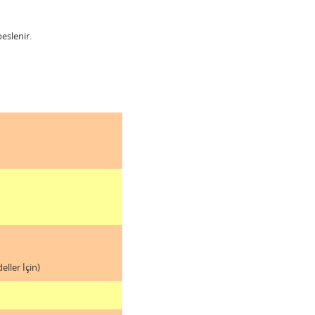
eslenir.
eller İçin)