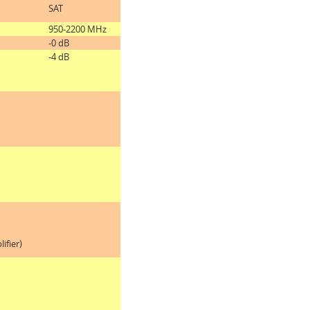
SAT
950-2200 MHz
-0 dB
-4 dB
ifier)