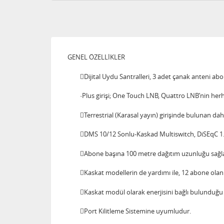
GENEL ÖZELLİKLER
Dijital Uydu Santralleri, 3 adet çanak anteni abo
·Plus girişi; One Touch LNB, Quattro LNB’nin herha
Terrestrial (Karasal yayın) girişinde bulunan dah
DMS 10/12 Sonlu-Kaskad Multiswitch, DiSEqC 1.0 v
Abone başına 100 metre dağıtım uzunluğu sağla
Kaskat modellerin de yardımı ile, 12 abone olan d
Kaskat modül olarak enerjisini bağlı bulunduğu
Port Kilitleme Sistemine uyumludur.