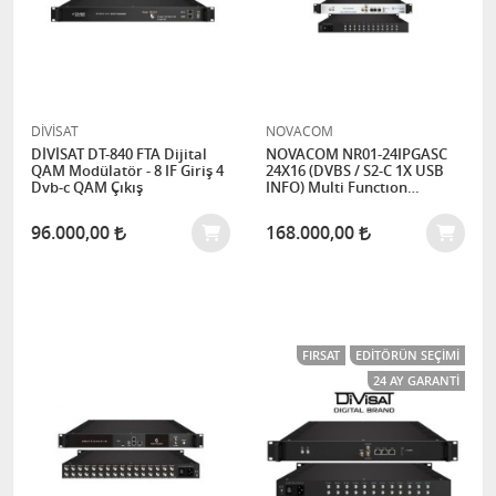
DİVİSAT
NOVACOM
DİVİSAT DT-840 FTA Dijital
NOVACOM NR01-24IPGASC
QAM Modülatör - 8 IF Giriş 4
24X16 (DVBS / S2-C 1X USB
Dvb-c QAM Çıkış
INFO) Multi Functıon
Headend
96.000,00
168.000,00
FIRSAT
EDITÖRÜN SEÇIMI
24 AY GARANTI