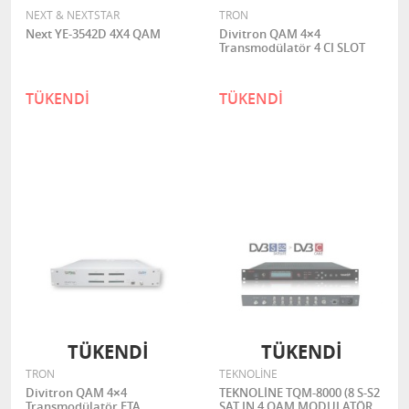
NEXT & NEXTSTAR
TRON
Next YE-3542D 4X4 QAM
Divitron QAM 4×4
Transmodülatör 4 CI SLOT
TÜKENDİ
TÜKENDİ
TÜKENDİ
TÜKENDİ
TRON
TEKNOLİNE
Divitron QAM 4×4
TEKNOLİNE TQM-8000 (8 S-S2
Transmodülatör FTA
SAT IN 4 QAM MODULATÖR