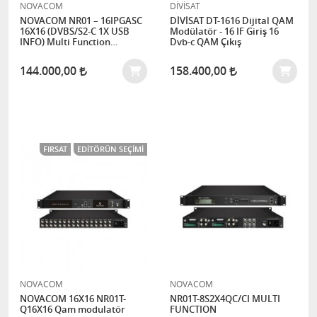
NOVACOM
DİVİSAT
NOVACOM NR01 – 16IPGASC
DİVİSAT DT-1616 Dijital QAM
16X16 (DVBS/S2-C 1X USB
Modülatör - 16 IF Giriş 16
INFO) Multi Function
Dvb-c QAM Çıkış
Headend
144.000,00
158.400,00
FIRSAT
EDITÖRÜN SEÇIMI
NOVACOM
NOVACOM
NOVACOM 16X16 NR01T-
NR01T-8S2X4QC/CI MULTI
Q16X16 Qam modulatör
FUNCTION