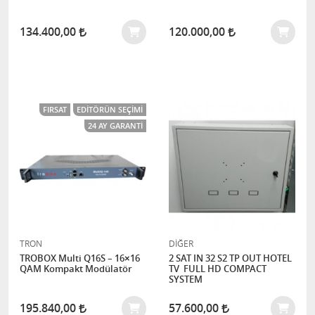
134.400,00
120.000,00
FIRSAT
EDITÖRÜN SEÇIMI
24 AY GARANTI
TRON
DİĞER
TROBOX Multi Q16S – 16×16
2 SAT IN 32 S2 TP OUT HOTEL
QAM Kompakt Modülatör
TV FULL HD COMPACT
SYSTEM
195.840,00
57.600,00