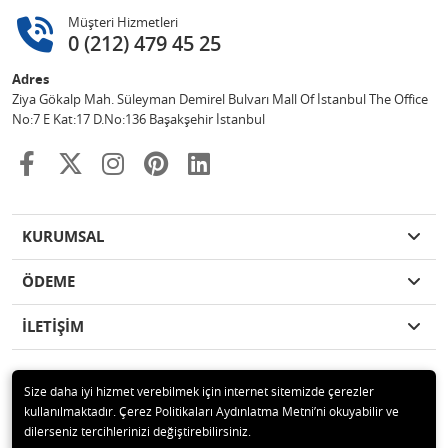
Müşteri Hizmetleri
0 (212) 479 45 25
Adres
Ziya Gökalp Mah. Süleyman Demirel Bulvarı Mall Of İstanbul The Office
No:7 E Kat:17 D.No:136 Başakşehir İstanbul
KURUMSAL
ÖDEME
İLETİŞİM
Size daha iyi hizmet verebilmek için internet sitemizde çerezler
kullanılmaktadır. Çerez Politikaları Aydınlatma Metni’ni okuyabilir ve
© 2020 ASTEK TEKNOLOJİ UYDU ve GÜVENLİK SİSTEMLERİ Tüm hakları
dilerseniz tercihlerinizi değiştirebilirsiniz.
saklıdır.