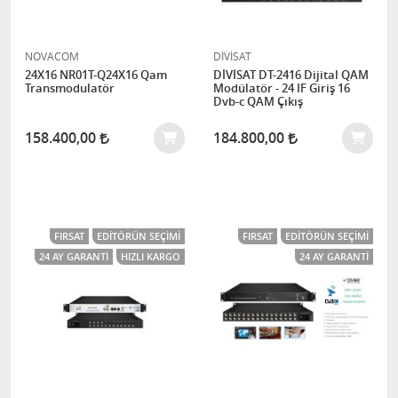
NOVACOM
DİVİSAT
24X16 NR01T-Q24X16 Qam
DİVİSAT DT-2416 Dijital QAM
Transmodulatör
Modülatör - 24 IF Giriş 16
Dvb-c QAM Çıkış
158.400,00
184.800,00
FIRSAT
EDITÖRÜN SEÇIMI
FIRSAT
EDITÖRÜN SEÇIMI
24 AY GARANTI
HIZLI KARGO
24 AY GARANTI