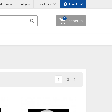
kkımızda
İletişim
Türk Lirası
Üyelik
0
Sepetim
1
2