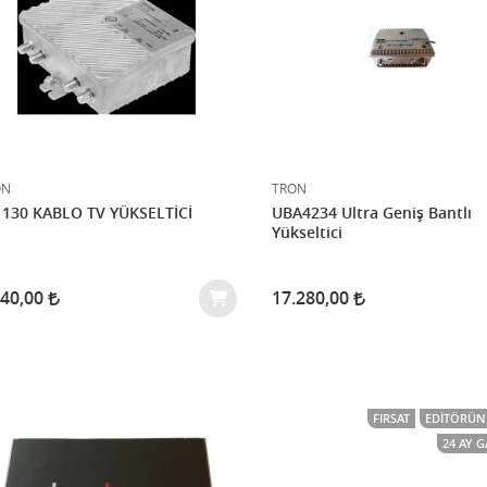
ON
TRON
1130 KABLO TV YÜKSELTİCİ
UBA4234 Ultra Geniş Bantlı
Yükseltici
640,00
17.280,00
FIRSAT
EDITÖRÜN 
24 AY 