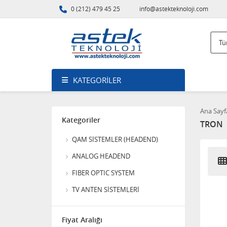
YÜKSELTİCİ
0 (212) 479 45 25
info@astekteknoloji.com
11.520,00
DIGITURK MDU Main ANFİ
(Yükseltici)
5.760,00
KATEGORILER
BNC Erkek - Erkek adaptör
Ana Sayf
Kategoriler
TRON
56,64
QAM SİSTEMLER (HEADEND)
ANALOG HEADEND
NOVACOM NVA-3400 CATV
FIBER OPTIC SYSTEM
TV ANTEN SİSTEMLERİ
3.840,00
Fiyat Aralığı
SAB 120CM OFFSET