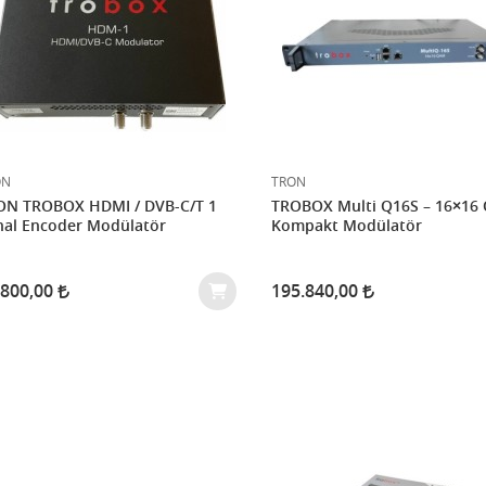
ON
TRON
ON TROBOX HDMI / DVB-C/T 1
TROBOX Multi Q16S – 16×16
nal Encoder Modülatör
Kompakt Modülatör
.800,00
195.840,00