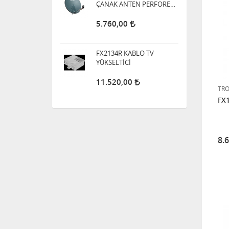
YÜKSELTİCİ
11.520,00
DIGITURK MDU Main ANFİ
(Yükseltici)
5.760,00
TR
FX
BNC Erkek - Erkek adaptör
8.
56,64
NOVACOM NVA-3400 CATV
3.840,00