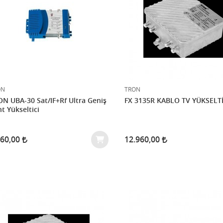
ON
TRON
N UBA-30 Sat/IF+Rf Ultra Geniş
FX 3135R KABLO TV YÜKSELTİ
t Yükseltici
760,00
12.960,00