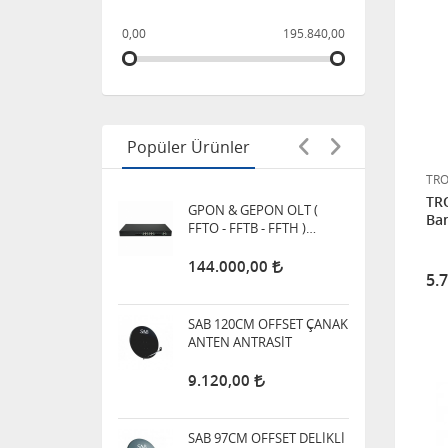
DELİKLİ ÇANAK ANTEN
PERFORE ANTRASİT
0,00
195.840,00
9.600,00
GPON & GEPON OLT (
FFTO - FFTB - FFTH )
SWITCH
Popüler Ürünler
144.000,00
TR
TRO
Ban
SAB 120CM OFFSET ÇANAK
ANTEN ANTRASİT
9.120,00
5.
SAB 97CM OFFSET DELİKLİ
ÇANAK ANTEN PERFORE
ANTRASİT
5.760,00
FX2134R KABLO TV