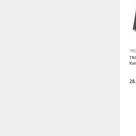
SAB 120CM OFFSET
DELİKLİ ÇANAK ANTEN
PERFORE ANTRASİT
9.600,00
GPON & GEPON OLT (
FFTO - FFTB - FFTH )
SWITCH
TR
144.000,00
TR
Ka
SAB 120CM OFFSET ÇANAK
ANTEN ANTRASİT
28
9.120,00
SAB 97CM OFFSET DELİKLİ
ÇANAK ANTEN PERFORE
ANTRASİT
5.760,00