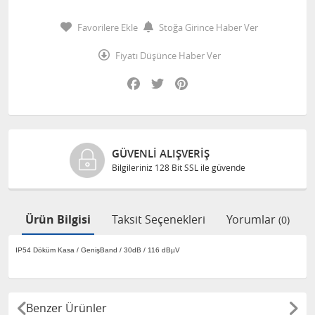
Favorilere Ekle
Stoğa Girince Haber Ver
Fiyatı Düşünce Haber Ver
Facebook
Twitter
Pinterest
GÜVENLI ALIŞVERIŞ
Bilgileriniz 128 Bit SSL ile güvende
Ürün Bilgisi
Taksit Seçenekleri
Yorumlar
(0)
IP54 Döküm Kasa / GenişBand / 30dB / 116 dBµV
Benzer Ürünler