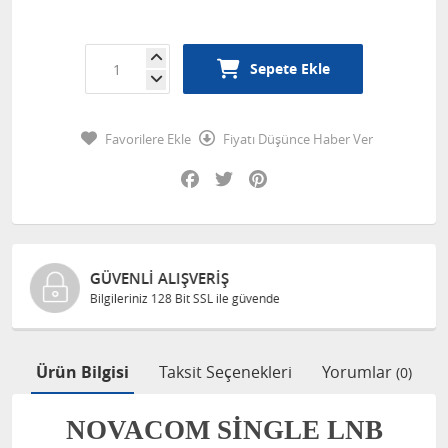
Sepete Ekle
Favorilere Ekle
Fiyatı Düşünce Haber Ver
Facebook
Twitter
Pinterest
ORJINAL ÜRÜNLER
de
Ürünlerimiz %100 orjinaldir.
Ürün Bilgisi
Taksit Seçenekleri
Yorumlar
(0)
NOVACOM SINGLE LNB