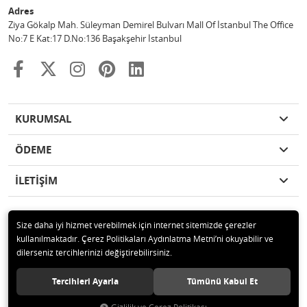
Adres
Ziya Gökalp Mah. Süleyman Demirel Bulvarı Mall Of İstanbul The Office
No:7 E Kat:17 D.No:136 Başakşehir İstanbul
KURUMSAL
ÖDEME
İLETİŞİM
Size daha iyi hizmet verebilmek için internet sitemizde çerezler
kullanılmaktadır. Çerez Politikaları Aydınlatma Metni’ni okuyabilir ve
© 2020 ASTEK TEKNOLOJİ UYDU ve GÜVENLİK SİSTEMLERİ Tüm hakları
dilerseniz tercihlerinizi değiştirebilirsiniz.
saklıdır.
Tercihleri Ayarla
Tümünü Kabul Et