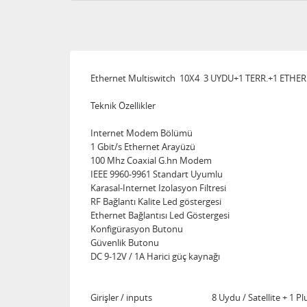
Ethernet Multiswitch 10X4 3 UYDU+1 TERR.+1 ETHE
Teknik Özellikler
Internet Modem Bölümü
1 Gbit/s Ethernet Arayüzü
100 Mhz Coaxial G.hn Modem
IEEE 9960-9961 Standart Uyumlu
Karasal-Internet Izolasyon Filtresi
RF Bağlantı Kalite Led göstergesi
Ethernet Bağlantısı Led Göstergesi
Konfigürasyon Butonu
Güvenlik Butonu
DC 9-12V / 1A Harici güç kaynağı
Girişler / inputs 8 Uydu / Satellite + 1 Plus 