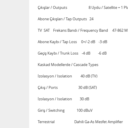
Çıkışlar / Outputs 8 Uydu / Satellite + 1 Plus 1 
Abone Çıkışları / Tap Outputs 24
TV SAT Frekans Bandı / Frequency Band 47-862
Abone Kaybı / Tap Loss 0+/-2 dB -3 dB
Geçiş Kaybı / Trunk Loss -4 dB -6 dB
Kaskad Modellerde / Cascade Types
İzolasyon / Isolation 40 dB (TV)
Çıkış / Ports 30 dB (SAT)
İzolasyon / Isolation 30 dB
Giriş / Switching 100 dBuV
Terrestrial Dahili Ga-As Mesfet Amplifier