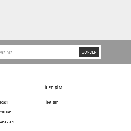
GÖNDER
İLETİŞİM
tikası
İletişim
şulları
nekleri