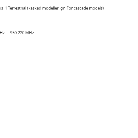
Terrestrial (kaskad modeller için For cascade models)
 MHz 950-220 MHz