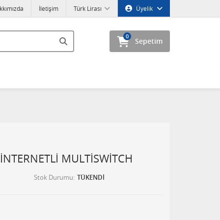
kkımızda
İletişim
Türk Lirası
Üyelik
0
Sepetim
İNTERNETLİ MULTİSWİTCH
Stok Durumu
TÜKENDİ