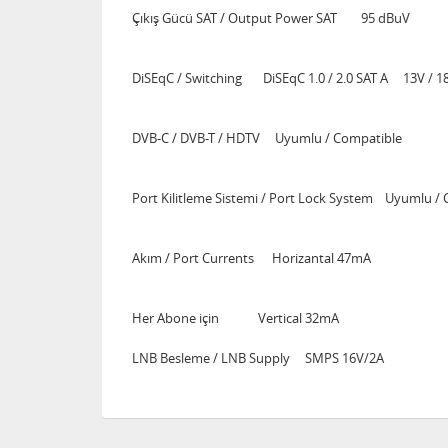
Çıkış Gücü SAT / Output Power SAT 95 dBuV
DiSEqC / Switching DiSEqC 1.0 / 2.0 SAT A 13V / 18
DVB-C / DVB-T / HDTV Uyumlu / Compatible
Port Kilitleme Sistemi / Port Lock System Uyumlu /
Akım / Port Currents Horizantal 47mA
Her Abone için Vertical 32mA
LNB Besleme / LNB Supply SMPS 16V/2A