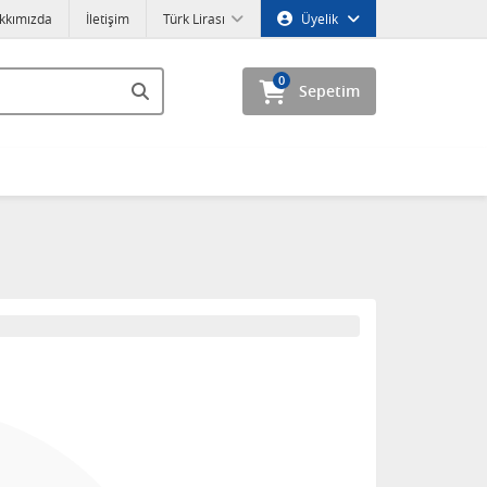
kkımızda
İletişim
Türk Lirası
Üyelik
0
Sepetim