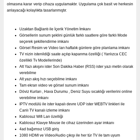
olmasına karar verip cihaza uygulamaktır. Uygulama çok basit ve herkesin
anlayacağı kolaylıkta tasarlanmıştır.
Uzaktan Bağlantı ile İçerik Yönetim İmkanı
Görsellerin sunum şeklini günlük farklı saatlere göre farklı Mode
seçerek şekillendirme imkanı
Görsel Resim ve Video ları haftalık günlere göre planlama imkanı
TV nizin istenildiği saate açılıp kapanma özelliği ( Yanlızca CEC
özellikli Tv Modellerinde)
Alt Yazı akışını ister Son Dakika Haber (RSS) ister yazı metin olarak
verebilme
Alt yazı akış hızı seçebilme imkanı
Tam ekran video ve görsel sunum imkanı
Döviz Kurları , Hava Durumu , Deniz Suyu sıcaklığı verilerini online
verebilme imkanı
IPTV modülü ile ister kapalı devre UDP ister WEBTV linkleri ile
Canlı TV kanalı izleme imkanı
Kablosuz Wifi Lan özelliği
Kablosuz Klavye Mouse ile cihaz üzerinden ayar imkanı
4ad bağımsız USB giriş
1080 HDMI ve Video/Audio çıkışı ile her tür TV ile tam uyum