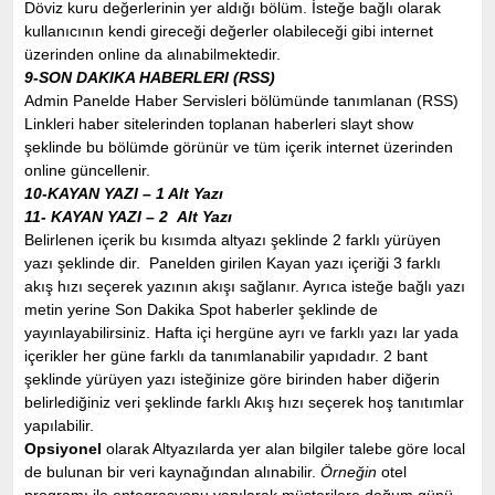
Döviz kuru değerlerinin yer aldığı bölüm. İsteğe bağlı olarak
kullanıcının kendi gireceği değerler olabileceği gibi internet
üzerinden online da alınabilmektedir.
9-SON DAKIKA HABERLERI (RSS)
Admin Panelde Haber Servisleri bölümünde tanımlanan (RSS)
Linkleri haber sitelerinden toplanan haberleri slayt show
şeklinde bu bölümde görünür ve tüm içerik internet üzerinden
online güncellenir.
10-KAYAN YAZI – 1 Alt Yazı
11- KAYAN YAZI – 2 Alt Yazı
Belirlenen içerik bu kısımda altyazı şeklinde 2 farklı yürüyen
yazı şeklinde dir. Panelden girilen Kayan yazı içeriği 3 farklı
akış hızı seçerek yazının akışı sağlanır. Ayrıca isteğe bağlı yazı
metin yerine Son Dakika Spot haberler şeklinde de
yayınlayabilirsiniz. Hafta içi hergüne ayrı ve farklı yazı lar yada
içerikler her güne farklı da tanımlanabilir yapıdadır. 2 bant
şeklinde yürüyen yazı isteğinize göre birinden haber diğerin
belirlediğiniz veri şeklinde farklı Akış hızı seçerek hoş tanıtımlar
yapılabilir.
Opsiyonel
olarak Altyazılarda yer alan bilgiler talebe göre local
de bulunan bir veri kaynağından alınabilir.
Örneğin
otel