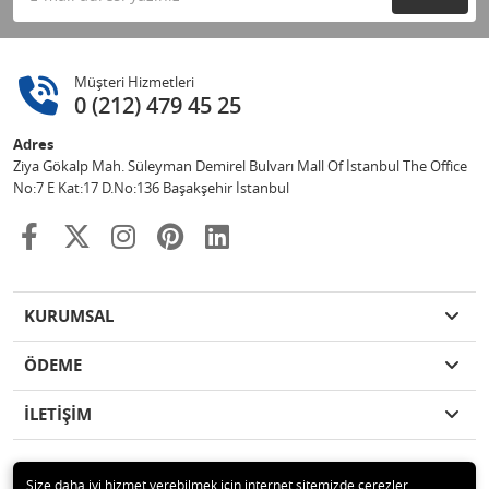
Müşteri Hizmetleri
0 (212) 479 45 25
Adres
Ziya Gökalp Mah. Süleyman Demirel Bulvarı Mall Of İstanbul The Office
No:7 E Kat:17 D.No:136 Başakşehir İstanbul
KURUMSAL
ÖDEME
İLETİŞİM
Size daha iyi hizmet verebilmek için internet sitemizde çerezler