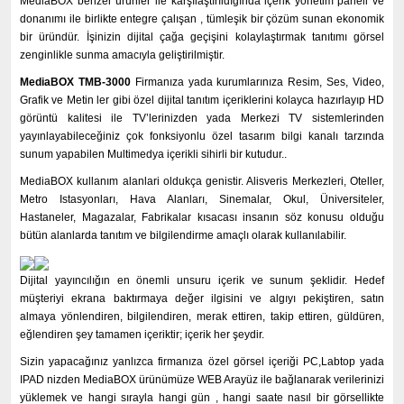
MediaBOX benzer ürünler ile karşılaştırıldığında içerik yönetim paneli ve
donanımı ile birlikte entegre çalışan , tümleşik bir çözüm sunan ekonomik
bir üründür. İşinizin dijital çağa geçişini kolaylaştırmak tanıtımı görsel
zenginlikle sunma amacıyla geliştirilmiştir.
MediaBOX TMB-3000
Firmanıza yada kurumlarınıza Resim, Ses, Video,
Grafik ve Metin ler gibi özel dijital tanıtım içeriklerini kolayca hazırlayıp HD
görüntü kalitesi ile TV’lerinizden yada Merkezi TV sistemlerinden
yayınlayabileceğiniz çok fonksiyonlu özel tasarım bilgi kanalı tarzında
sunum yapabilen Multimedya içerikli sihirli bir kutudur..
MediaBOX kullanım alanlari oldukça genistir. Alisveris Merkezleri, Oteller,
Metro Istasyonları, Hava Alanları, Sinemalar, Okul, Üniversiteler,
Hastaneler, Magazalar, Fabrikalar kısacası insanın söz konusu olduğu
bütün alanlarda tanıtım ve bilgilendirme amaçlı olarak kullanılabilir.
Dijital yayıncılığın en önemli unsuru içerik ve sunum şeklidir. Hedef
müşteriyi ekrana baktırmaya değer ilgisini ve algıyı pekiştiren, satın
almaya yönlendiren, bilgilendiren, merak ettiren, takip ettiren, güldüren,
eğlendiren şey tamamen içeriktir; içerik her şeydir.
Sizin yapacağınız yanlızca firmanıza özel görsel içeriği PC,Labtop yada
IPAD nizden MediaBOX ürünümüze WEB Arayüz ile bağlanarak verilerinizi
yüklemek ve hangi sırayla hangi gün , hangi saate nasıl bir görsellikte