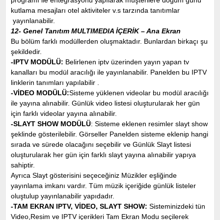
programı ile entegrasyonu yapılarak müşterilere doğum günü
kutlama mesajları otel aktiviteler v.s tarzında tanıtımlar
yayınlanabilir.
12- Genel Tanıtım MULTIMEDIA İÇERİK – Ana Ekran
Bu bölüm farklı modüllerden oluşmaktadır. Bunlardan birkaçı şu
şekildedir.
-IPTV MODÜLÜ:
Belirlenen iptv üzerinden yayın yapan tv
kanalları bu modül aracılığı ile yayınlanabilir. Panelden bu IPTV
linklerin tanımları yapılabilir .
-VİDEO MODÜLÜ:
Sisteme yüklenen videolar bu modül aracılığı
ile yayına alınabilir. Günlük video listesi oluşturularak her gün
için farklı videolar yayına alınabilir.
-SLAYT SHOW MODÜLÜ
: Sisteme eklenen resimler slayt show
şeklinde gösterilebilir. Görseller Panelden sisteme eklenip hangi
sırada ve sürede olacağını seçebilir ve Günlük Slayt listesi
oluşturularak her gün için farklı slayt yayına alınabilir yapıya
sahiptir.
Ayrıca Slayt gösterisini seçeceğiniz Müzikler eşliğinde
yayınlama imkanı vardır. Tüm müzik içeriğide günlük listeler
oluştulup yayınlanabilir yapıdadır.
-TAM EKRAN IPTV, VİDEO, SLAYT SHOW:
Sisteminizdeki tün
Video,Resim ve IPTV içerikleri Tam Ekran Modu seçilerek