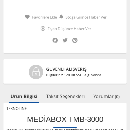
Favorilere Ekle
Stoğa Girince Haber Ver
Fiyatı Düşünce Haber Ver
Facebook
Twitter
Pinterest
GÜVENLI ALIŞVERIŞ
Bilgileriniz 128 Bit SSL ile güvende
Ürün Bilgisi
Taksit Seçenekleri
Yorumlar
(0)
TEKNOLİNE
MEDIABOX TMB-3000