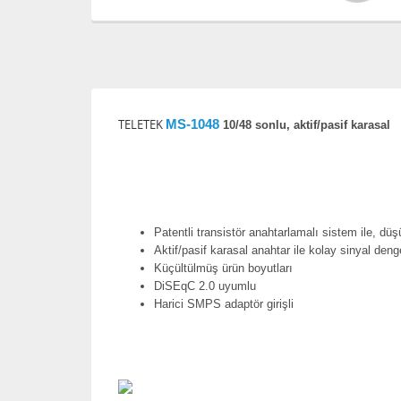
TELETEK
MS-1048
10/48 sonlu, aktif/pasif karasal
Patentli transistör anahtarlamalı sistem ile, d
Aktif/pasif karasal anahtar ile kolay sinyal den
Küçültülmüş ürün boyutları
DiSEqC 2.0 uyumlu
Harici SMPS adaptör girişli