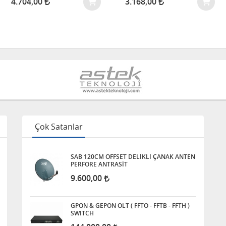
4.704,00
3.168,00
Çok Satanlar
SAB 120CM OFFSET DELİKLİ ÇANAK ANTEN
PERFORE ANTRASİT
9.600,00
GPON & GEPON OLT ( FFTO - FFTB - FFTH )
SWITCH