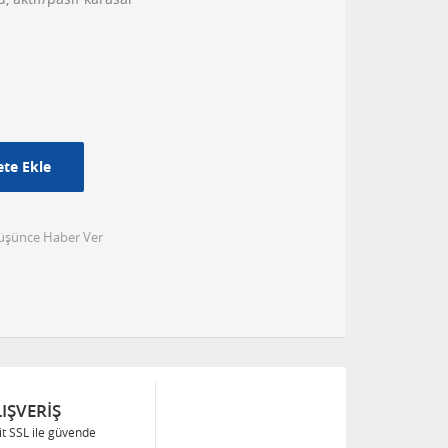
te Ekle
Düşünce Haber Ver
IŞVERIŞ
Bit SSL ile güvende