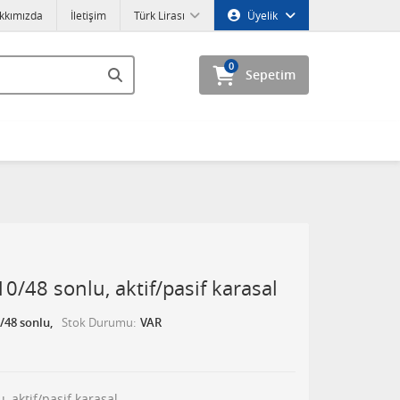
kkımızda
İletişim
Türk Lirası
Üyelik
0
Sepetim
/48 sonlu, aktif/pasif karasal
/48 sonlu,
Stok Durumu
VAR
 aktif/pasif karasal