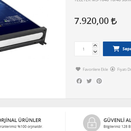
7.920,00
Sepe
Favorilere Ekle
Fiyatı 
Facebook
Twitter
Pinterest
ORJINAL ÜRÜNLER
GÜVENLI AL
rünlerimiz %100 orjinaldir.
Bilgileriniz 128 