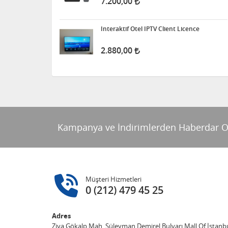
7.200,00
Interaktif Otel IPTV Client Licence
2.880,00
Kampanya ve İndirimlerden Haberdar O
Müşteri Hizmetleri
0 (212) 479 45 25
Adres
Ziya Gökalp Mah. Süleyman Demirel Bulvarı Mall Of İstanbu