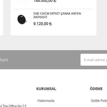
144.000,00
SAB 120CM OFFSET ÇANAK ANTEN
ANTRASİT
9.120,00
lun!
KURUMSAL
ÖDEME
Hakkımızda
Gizlilik Poli
l The Office No:7 E