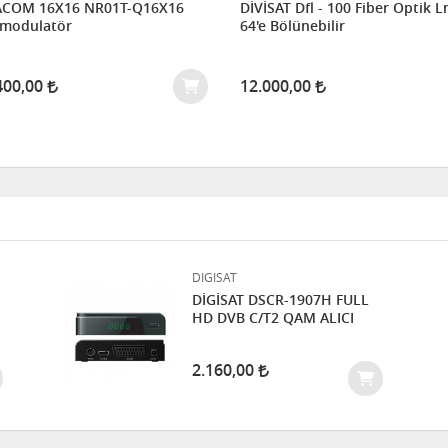
COM 16X16 NR01T-Q16X16
DİVİSAT Dfl - 100 Fiber Optik L
modulatör
64'e Bölünebilir
400,00
12.000,00
DIGISAT
DİGİSAT DSCR-1907H FULL
HD DVB C/T2 QAM ALICI
2.160,00