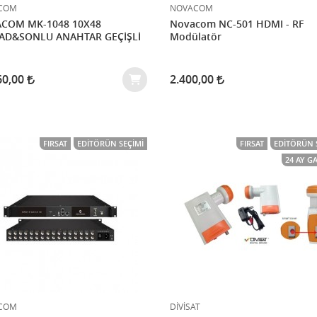
COM
NOVACOM
COM MK-1048 10X48
Novacom NC-501 HDMI - RF
AD&SONLU ANAHTAR GEÇİŞLİ
Modülatör
60,00
2.400,00
FIRSAT
EDITÖRÜN SEÇIMI
FIRSAT
EDITÖRÜN 
24 AY G
COM
DİVİSAT