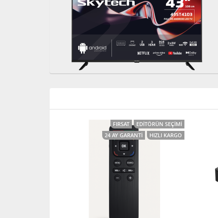
FIRSAT
EDITÖRÜN SEÇIMI
24 AY GARANTI
HIZLI KARGO