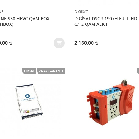
NE
DIGISAT
İNE S30 HEVC QAM BOX
DİGİSAT DSCR-1907H FULL HD DVB
TIBOX)
C/T2 QAM ALICI
0,00
2.160,00
FIRSAT
24 AY GARANTI