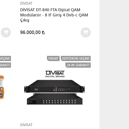
DİVİSAT
DİVİSAT DT-840 FTA Dijital QAM
Modülatör - 8 IF Giriş 4 Dvb-c QAM
Çıkış
96.000,00
SEÇIMI
FIRSAT
EDITÖRÜN SEÇIMI
ARANTI
24 AY GARANTI
DİVİSAT