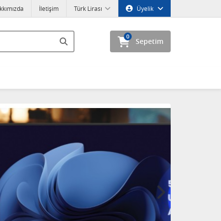
kkımızda
İletişim
Türk Lirası
Üyelik
0
Sepetim