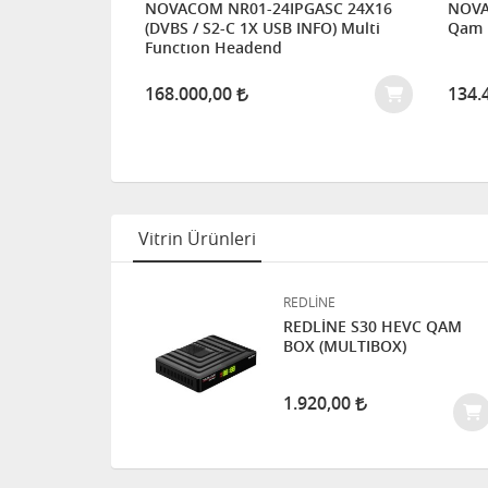
NOVACOM NR01-24IPGASC 24X16
NOVA
(DVBS / S2-C 1X USB INFO) Multi
Qam 
Functıon Headend
168.000,00
134.
Vitrin Ürünleri
REDLİNE
İR IR
REDLİNE S30 HEVC QAM
BOX (MULTIBOX)
1.920,00