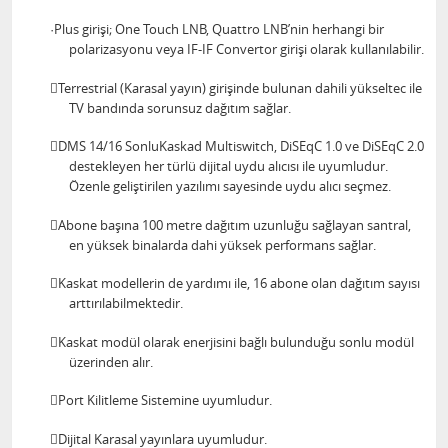
·Plus girişi; One Touch LNB, Quattro LNB’nin herhangi bir
polarizasyonu veya IF-IF Convertor girişi olarak kullanılabilir.
Terrestrial (Karasal yayın) girişinde bulunan dahili yükseltec ile
TV bandında sorunsuz dağıtım sağlar.
DMS 14/16 SonluKaskad Multiswitch, DiSEqC 1.0 ve DiSEqC 2.0
destekleyen her türlü dijital uydu alıcısı ile uyumludur.
Özenle geliştirilen yazılımı sayesinde uydu alıcı seçmez.
Abone başına 100 metre dağıtım uzunluğu sağlayan santral,
en yüksek binalarda dahi yüksek performans sağlar.
Kaskat modellerin de yardımı ile, 16 abone olan dağıtım sayısı
arttırılabilmektedir.
Kaskat modül olarak enerjisini bağlı bulunduğu sonlu modül
üzerinden alır.
Port Kilitleme Sistemine uyumludur.
Dijital Karasal yayınlara uyumludur.