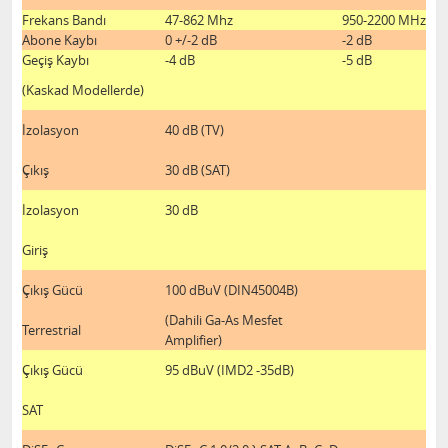
Frekans Bandı
47-862 Mhz
950-2200 MHz
Abone Kaybı
0 +/-2 dB
-2 dB
Geçiş Kaybı
-4 dB
-5 dB
(Kaskad Modellerde)
İzolasyon
40 dB (TV)
Çıkış
30 dB (SAT)
İzolasyon
30 dB
Giriş
Çıkış Gücü
100 dBuV (DIN45004B)
(Dahili Ga-As Mesfet
Terrestrial
Amplifier)
Çıkış Gücü
95 dBuV (IMD2 -35dB)
SAT