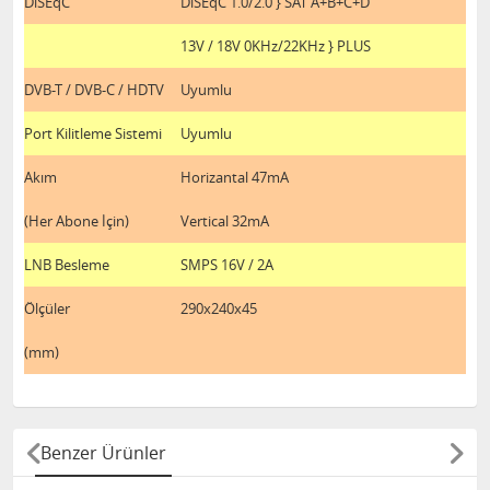
DiSEqC
DiSEqC 1.0/2.0 } SAT A+B+C+D
13V / 18V 0KHz/22KHz } PLUS
DVB-T / DVB-C / HDTV
Uyumlu
Port Kilitleme Sistemi
Uyumlu
Akım
Horizantal 47mA
(Her Abone İçin)
Vertical 32mA
LNB Besleme
SMPS 16V / 2A
Ölçüler
290x240x45
(mm)
Benzer Ürünler