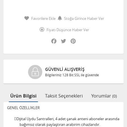
Favorilere Ekle
Stoğa Girince Haber Ver
Fiyatı Düşünce Haber Ver
Facebook
Twitter
Pinterest
ORJINAL ÜRÜNLER
le güvende
Ürünlerimiz %100 orjinaldi
Ürün Bilgisi
Taksit Seçenekleri
Yorumlar
(0)
GENEL ÖZELLİKLER
Dijital Uydu Santralleri, 4 adet çanak anteni aboneler arasında
bağımsız olarak paylaştıran arabirim cihazlarıdır.