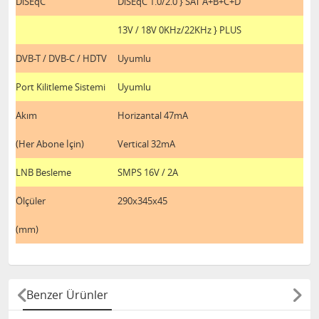
DiSEqC
DiSEqC 1.0/2.0 } SAT A+B+C+D
13V / 18V 0KHz/22KHz } PLUS
DVB-T / DVB-C / HDTV
Uyumlu
Port Kilitleme Sistemi
Uyumlu
Akım
Horizantal 47mA
(Her Abone İçin)
Vertical 32mA
LNB Besleme
SMPS 16V / 2A
Ölçüler
290x345x45
(mm)
Benzer Ürünler