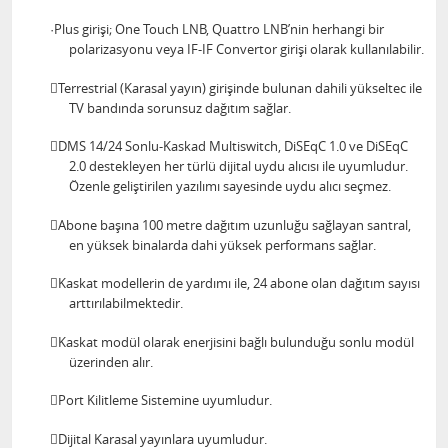
·Plus girişi; One Touch LNB, Quattro LNB’nin herhangi bir
polarizasyonu veya IF-IF Convertor girişi olarak kullanılabilir.
Terrestrial (Karasal yayın) girişinde bulunan dahili yükseltec ile
TV bandında sorunsuz dağıtım sağlar.
DMS 14/24 Sonlu-Kaskad Multiswitch, DiSEqC 1.0 ve DiSEqC
2.0 destekleyen her türlü dijital uydu alıcısı ile uyumludur.
Özenle geliştirilen yazılımı sayesinde uydu alıcı seçmez.
Abone başına 100 metre dağıtım uzunluğu sağlayan santral,
en yüksek binalarda dahi yüksek performans sağlar.
Kaskat modellerin de yardımı ile, 24 abone olan dağıtım sayısı
arttırılabilmektedir.
Kaskat modül olarak enerjisini bağlı bulunduğu sonlu modül
üzerinden alır.
Port Kilitleme Sistemine uyumludur.
Dijital Karasal yayınlara uyumludur.