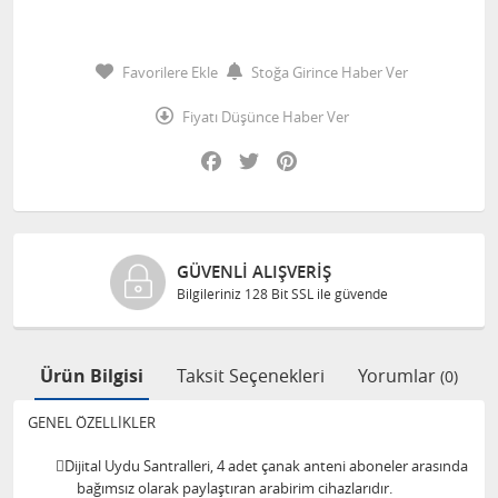
Favorilere Ekle
Stoğa Girince Haber Ver
Fiyatı Düşünce Haber Ver
Facebook
Twitter
Pinterest
ORJINAL ÜRÜNLER
Ürünlerimiz %100 orjinaldir.
Ürün Bilgisi
Taksit Seçenekleri
Yorumlar
(0)
GENEL ÖZELLİKLER
Dijital Uydu Santralleri, 4 adet çanak anteni aboneler arasında
bağımsız olarak paylaştıran arabirim cihazlarıdır.