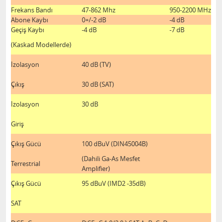
Frekans Bandı
47-862 Mhz
950-2200 MHz
Abone Kaybı
0+/-2 dB
-4 dB
Geçiş Kaybı
-4 dB
-7 dB
(Kaskad Modellerde)
İzolasyon
40 dB (TV)
Çıkış
30 dB (SAT)
İzolasyon
30 dB
Giriş
Çıkış Gücü
100 dBuV (DIN45004B)
(Dahili Ga-As Mesfet
Terrestrial
Amplifier)
Çıkış Gücü
95 dBuV (IMD2 -35dB)
SAT