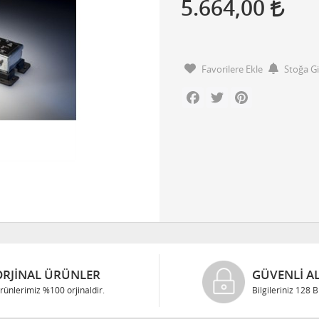
5.664,00
Favorilere Ekle
Stoğa G
Facebook
Twitter
Pinterest
ORJINAL ÜRÜNLER
GÜVENLI AL
rünlerimiz %100 orjinaldir.
Bilgileriniz 128 