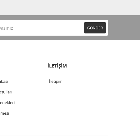
GÖNDER
İLETİŞİM
tikası
İletişim
şulları
nekleri
şmesi