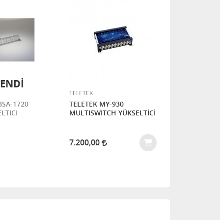
ENDİ
TELETEK
NOVACOM
SA-1720
TELETEK MY-930
NOVACOM N
LTICI
MULTISWITCH YÜKSELTİCİ
ANFİ
7.200,00
720,00