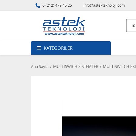
0 (212) 479 45 25
info@astekteknoloji.com
KATEGORILER
Ana Sayfa
MULTISWICH SİSTEMLER
MULTISWITCH EK