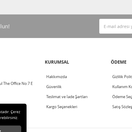
lun!
KURUMSAL
ÖDEME
Hakkımızda
Gizlilik Poli
l The Office No:7 E
Güvenlik
Kullanım Ko
Teslimat ve İade Şartları
Ödeme Seçe
Kargo Seçenekleri
Satış Sözle
ktadır. Çerez
rebilirsiniz.
t