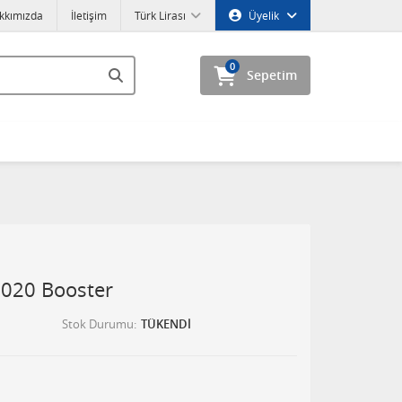
kkımızda
İletişim
Türk Lirası
Üyelik
0
Sepetim
020 Booster
Stok Durumu
TÜKENDİ