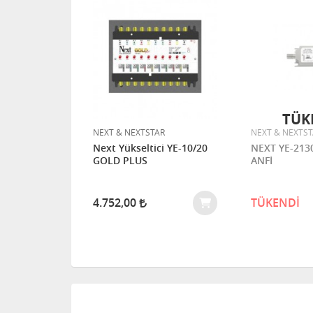
TÜK
NEXT & NEXTSTAR
NEXT & NEXTS
MA 10/30 D]
Next Yükseltici YE-10/20
NEXT YE-21
uble
GOLD PLUS
ANFİ
4.752,00
TÜKENDİ