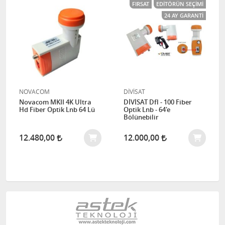
FIRSAT
EDITÖRÜN SEÇIMI
24 AY GARANTI
NOVACOM
DİVİSAT
Novacom MKII 4K Ultra
DİVİSAT Dfl - 100 Fiber
Hd Fiber Optik Lnb 64 Lü
Optik Lnb - 64'e
Bölünebilir
12.480,00
12.000,00