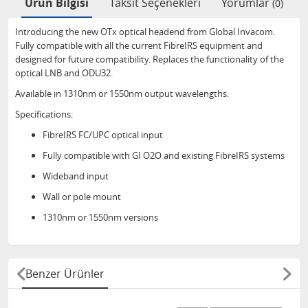
Ürün Bilgisi
Taksit Seçenekleri
Yorumlar
(0)
Introducing the new OTx optical headend from Global Invacom.
Fully compatible with all the current FibreIRS equipment and
designed for future compatibility. Replaces the functionality of the
optical LNB and ODU32.
Available in 1310nm or 1550nm output wavelengths.
Specifications:
FibreIRS FC/UPC optical input
Fully compatible with GI O2O and existing FibreIRS systems
Wideband input
Wall or pole mount
1310nm or 1550nm versions
Benzer Ürünler