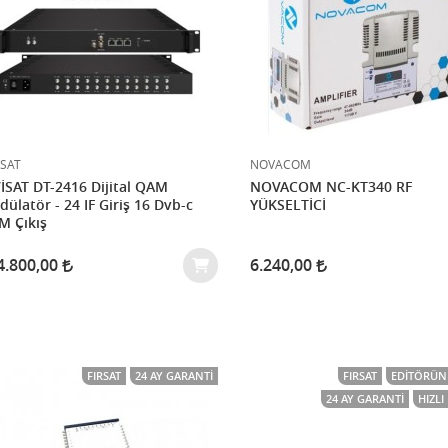
İSAT
NOVACOM
İSAT DT-2416 Dijital QAM
NOVACOM NC-KT340 RF
ülatör - 24 IF Giriş 16 Dvb-c
YÜKSELTİCİ
M Çıkış
4.800,00
6.240,00
FIRSAT
24 AY GARANTI
FIRSAT
EDITÖRÜN 
24 AY GARANTI
HIZL