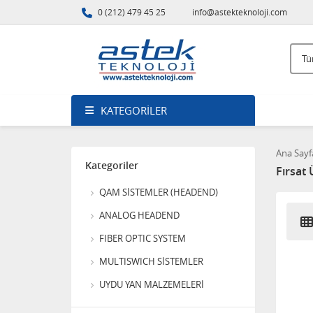
0 (212) 479 45 25
info@astekteknoloji.com
KATEGORILER
Ana Sayf
Kategoriler
Fırsat
FX2134R KABLO TV
YÜKSELTİCİ
QAM SİSTEMLER (HEADEND)
11.520,00
ANALOG HEADEND
FIBER OPTIC SYSTEM
DIGITURK MDU Main ANFİ
MULTISWICH SİSTEMLER
(Yükseltici)
UYDU YAN MALZEMELERİ
5.760,00