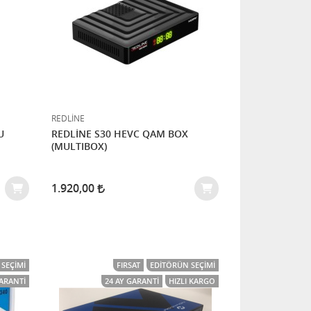
REDLİNE
U
REDLİNE S30 HEVC QAM BOX
(MULTIBOX)
1.920,00
SEÇIMI
FIRSAT
EDITÖRÜN SEÇIMI
GARANTI
24 AY GARANTI
HIZLI KARGO