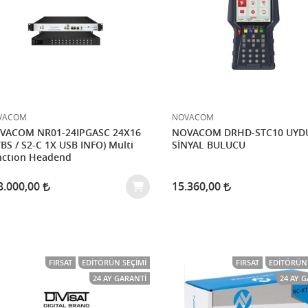
VACOM
NOVACOM
VACOM NR01-24IPGASC 24X16
NOVACOM DRHD-STC10 UYD
BS / S2-C 1X USB INFO) Multi
SİNYAL BULUCU
nctıon Headend
8.000,00
15.360,00
FIRSAT
EDITÖRÜN SEÇIMI
FIRSAT
EDITÖRÜN 
24 AY GARANTI
24 AY 