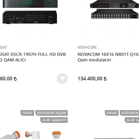
ISAT
NOVACOM
İSAT DSCR-1907H FULL HD DVB
NOVACOM 16X16 NR01T-Q16
2 QAM ALICI
Qam modulatör
160,00
134.400,00
FIRSAT
EDITÖRÜN SEÇIMI
FIRSAT
EDITÖRÜN 
24 AY GARANTI
24 AY 