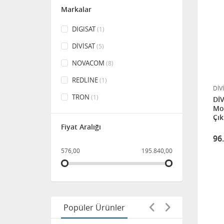
Markalar
BNC Erkek - Erkek adaptör
DIGISAT
(1)
56,64
DİVİSAT
(5)
NOVACOM
(8)
NOVACOM NVA-3400 CATV
REDLİNE
(1)
DİV
TRON
(1)
DİVİS
3.840,00
Mod
Çık
Fiyat Aralığı
SAB 120CM OFFSET
96
DELİKLİ ÇANAK ANTEN
PERFORE ANTRASİT
576,00
195.840,00
9.600,00
GPON & GEPON OLT (
FFTO - FFTB - FFTH )
SWITCH
Popüler Ürünler
144.000,00