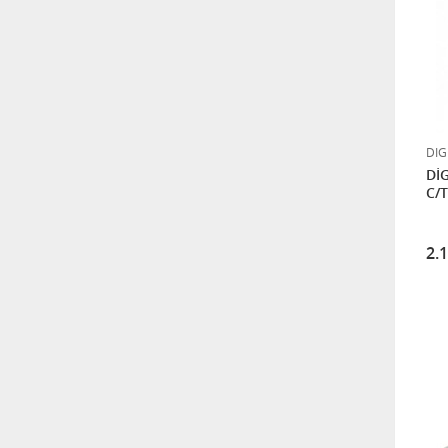
5.760,00
BNC Erkek - Erkek adaptör
56,64
DIG
DİG
NOVACOM NVA-3400 CATV
C/T
3.840,00
2.