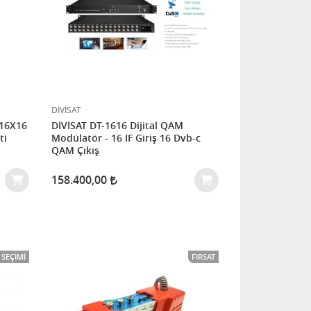
DİVİSAT
16X16
DİVİSAT DT-1616 Dijital QAM
ti
Modülatör - 16 IF Giriş 16 Dvb-c
QAM Çıkış
158.400,00
SEÇIMI
FIRSAT