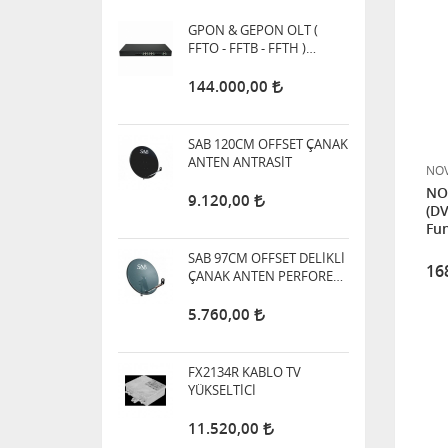
SAB 120CM OFFSET ÇANAK
ANTEN ANTRASİT
9.120,00
SAB 97CM OFFSET DELİKLİ
NO
ÇANAK ANTEN PERFORE
ANTRASİT
NO
5.760,00
(DV
Fu
FX2134R KABLO TV
16
YÜKSELTİCİ
11.520,00
DIGITURK MDU Main ANFİ
(Yükseltici)
5.760,00