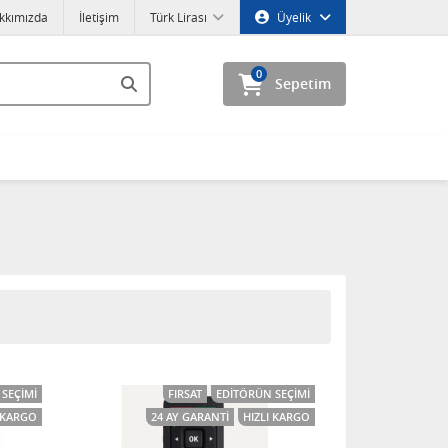
kkımızda
İletişim
Türk Lirası
Üyelik
0
Sepetim
SEÇIMI
FIRSAT
EDITÖRÜN SEÇIMI
I KARGO
24 AY GARANTI
HIZLI KARGO