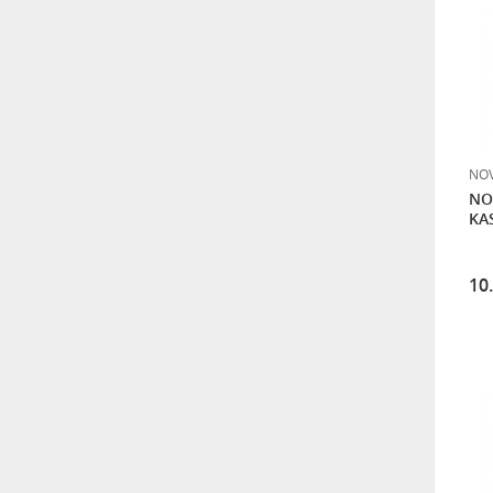
SAB 120CM OFFSET ÇANAK
ANTEN ANTRASİT
9.120,00
NO
SAB 97CM OFFSET DELİKLİ
NO
ÇANAK ANTEN PERFORE
KA
ANTRASİT
5.760,00
10
FX2134R KABLO TV
YÜKSELTİCİ
11.520,00
DIGITURK MDU Main ANFİ
(Yükseltici)