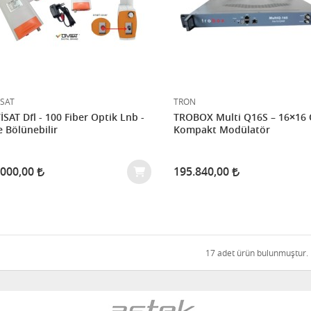
İSAT
TRON
İSAT Dfl - 100 Fiber Optik Lnb -
TROBOX Multi Q16S – 16×16
e Bölünebilir
Kompakt Modülatör
.000,00
195.840,00
17 adet ürün bulunmuştur.