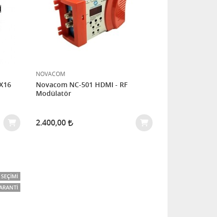
NOVACOM
X16
Novacom NC-501 HDMI - RF
Modülatör
2.400,00
SEÇIMI
GARANTI