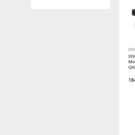
BNC Erkek - Erkek adaptör
56,64
NOVACOM NVA-3400 CATV
DİV
DİV
Mod
3.840,00
QA
18
SAB 120CM OFFSET
DELİKLİ ÇANAK ANTEN
PERFORE ANTRASİT
9.600,00
GPON & GEPON OLT (
FFTO - FFTB - FFTH )
SWITCH
144.000,00