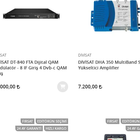
İSAT
DİVİSAT
AT DT-840 FTA Dijital QAM
DİVİSAT DHA 350 MultiBand S
ülatör - 8 IF Giriş 4 Dvb-c QAM
Yükseltici Amplifier
ış
.000,00
7.200,00
FIRSAT
EDITÖRÜN SEÇIMI
FIRSAT
EDITÖRÜN 
24 AY GARANTI
HIZLI KARGO
24 AY 