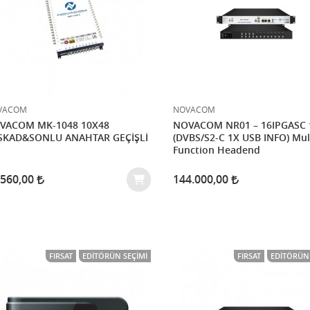
VACOM
NOVACOM
VACOM MK-1048 10X48
NOVACOM NR01 – 16IPGASC 
SKAD&SONLU ANAHTAR GEÇİŞLİ
(DVBS/S2-C 1X USB INFO) Mul
Function Headend
.560,00
144.000,00
FIRSAT
EDITÖRÜN SEÇIMI
FIRSAT
EDITÖRÜN 