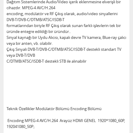
Dağıtım Sistemlerinde Audio/Video içerik eklenmesine elverişli bir
cihazdır. MPEG-4 AVC/H.264
encoding, modülatör ve RF Çıkış olarak, audio/video sinyallerini
DVB-T/DVB-C/DTMB/ATSC/ISDB-T
formatlarından biriyle RF Çıkış olarak sunan farklı işlevlerin tek bir
üründe entegre edildiği bir üründür..
Sinyal kaynağı bir Uydu Alıcısı, kapalı devre TV kamera, Blue-ray çalıcı
veya bir anten, vb. olabilir.
Çıkış Sinyali DVB-T/DVB-C/DTMB/ATSC/ISDB-T destekli standart TV
veya DVB-T/DVB
C/DTMB/ATSC/ISDB-T destekli STB ile alınabilir
Teknik Özellikler Modülatör Bölümü Encoding Bölümü
Encoding MPEG-4 AVC/H.264 Arayüz HDMI GENEL 1920*1080_60P,
192041080_50P;