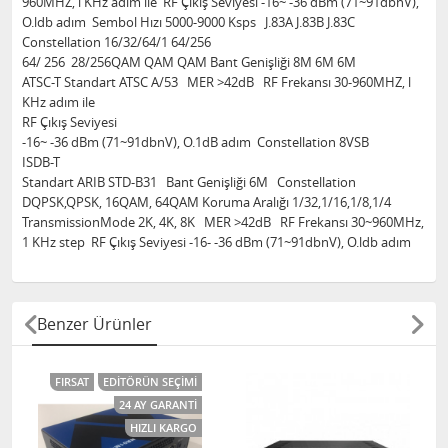
960MHZ, l KHz adım ile RF Çıkış Seviyesi -16~ -36 dBm (71~91dbnV),
O.ldb adım Sembol Hızı 5000-9000 Ksps J.83A J.83B J.83C
Constellation 16/32/64/1 64/256
64/ 256 28/256QAM QAM QAM Bant Genişliği 8M 6M 6M
ATSC-T Standart ATSC A/53 MER >42dB RF Frekansı 30-960MHZ, l
KHz adım ile
RF Çıkış Seviyesi
-16~ -36 dBm (71~91dbnV), O.1dB adım Constellation 8VSB
ISDB-T
Standart ARIB STD-B31 Bant Genişliği 6M Constellation
DQPSK,QPSK, 16QAM, 64QAM Koruma Aralığı 1/32,1/16,1/8,1/4
TransmissionMode 2K, 4K, 8K MER >42dB RF Frekansı 30~960MHz,
1 KHz step RF Çıkış Seviyesi -16- -36 dBm (71~91dbnV), O.ldb adım
Benzer Ürünler
FIRSAT
EDITÖRÜN SEÇIMI
24 AY GARANTI
HIZLI KARGO