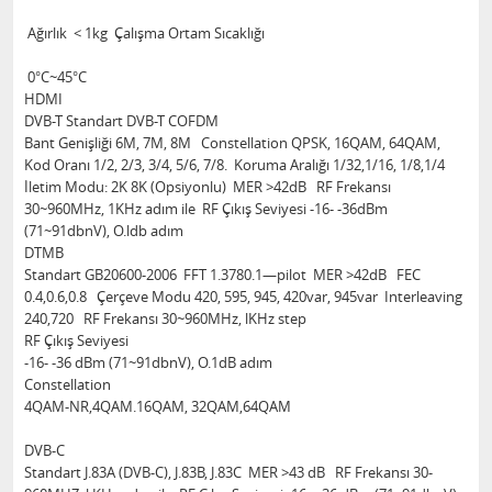
Ağırlık < 1kg Çalışma Ortam Sıcaklığı
0°C~45°C
HDMI
DVB-T Standart DVB-T COFDM
Bant Genişliği 6M, 7M, 8M Constellation QPSK, 16QAM, 64QAM,
Kod Oranı 1/2, 2/3, 3/4, 5/6, 7/8. Koruma Aralığı 1/32,1/16, 1/8,1/4
İletim Modu: 2K 8K (Opsiyonlu) MER >42dB RF Frekansı
30~960MHz, 1KHz adım ile RF Çıkış Seviyesi -16- -36dBm
(71~91dbnV), O.ldb adım
DTMB
Standart GB20600-2006 FFT 1.3780.1—pilot MER >42dB FEC
0.4,0.6,0.8 Çerçeve Modu 420, 595, 945, 420var, 945var Interleaving
240,720 RF Frekansı 30~960MHz, lKHz step
RF Çıkış Seviyesi
-16- -36 dBm (71~91dbnV), O.1dB adım
Constellation
4QAM-NR,4QAM.16QAM, 32QAM,64QAM
DVB-C
Standart J.83A (DVB-C), J.83B, J.83C MER >43 dB RF Frekansı 30-