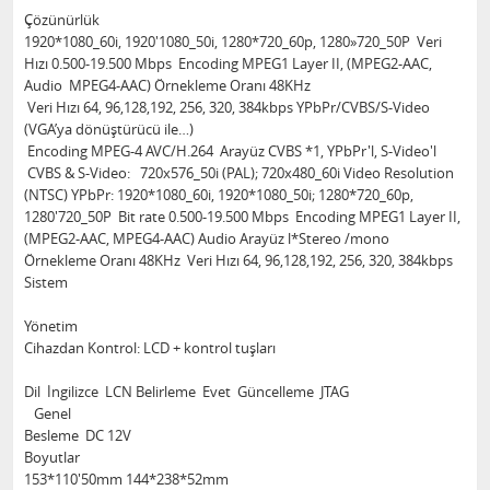
Çözünürlük
1920*1080_60i, 1920'1080_50i, 1280*720_60p, 1280»720_50P Veri
Hızı 0.500-19.500 Mbps Encoding MPEG1 Layer II, (MPEG2-AAC,
Audio MPEG4-AAC) Örnekleme Oranı 48KHz
Veri Hızı 64, 96,128,192, 256, 320, 384kbps YPbPr/CVBS/S-Video
(VGA’ya dönüştürücü ile…)
Encoding MPEG-4 AVC/H.264 Arayüz CVBS *1, YPbPr'l, S-Video'l
CVBS & S-Video: 720x576_50i (PAL); 720x480_60i Video Resolution
(NTSC) YPbPr: 1920*1080_60i, 1920*1080_50i; 1280*720_60p,
1280'720_50P Bit rate 0.500-19.500 Mbps Encoding MPEG1 Layer II,
(MPEG2-AAC, MPEG4-AAC) Audio Arayüz l*Stereo /mono
Örnekleme Oranı 48KHz Veri Hızı 64, 96,128,192, 256, 320, 384kbps
Sistem
Yönetim
Cihazdan Kontrol: LCD + kontrol tuşları
Dil İngilizce LCN Belirleme Evet Güncelleme JTAG
Genel
Besleme DC 12V
Boyutlar
153*110'50mm 144*238*52mm