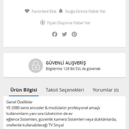
Favorilere Ekle
Stoğa Girince Haber Ver
Fiyatı Düşünce Haber Ver
Facebook
Twitter
Pinterest
VERIŞ
ORJINAL ÜRÜN
t SSL ile güvende
Ürünlerimiz %100 orj
Ürün Bilgisi
Taksit Seçenekleri
Yorumlar
(0)
Genel Özellikler
YE-3380 serisi encoder & modülatör profesyonel amaçlı
kullanımların yanı sıra tüketicinin de ev
eğlence Sistemleri, güvenlik kamera Sistemleri veya dükkânlarda,
otellerde kullanabileceği TV Sinyal